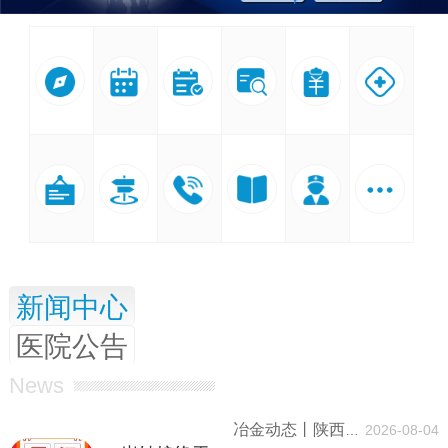
就医
出诊
预约
验单
自助
医保
指南
排班
挂号
查询
缴费
服务
医院
交通
咨询
科室
医生
查看
新闻中心
公告
路线
热线
介绍
查询
更多
医院公告
News
冶金动态丨陕西冶金医院启动2026年无偿献血活动
2026-08-04