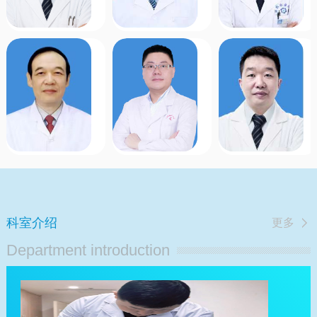
管
科
各
疑
种
难
祁光裕
钱冬伟
疾
病
病
症
血管外科
主任医师/教授
甲乳外科
主治医师
的
诊
专长：
擅
专长：
甲
开
疗，
长
亢、
放
食
血
甲
手
管/
管
减、
术
胃/
外
桥
及
肠/
科
本
介
肝
疾
甲
入
胆
病
状
手
胰
的
腺
术
疑
诊
炎、
的
难
科室介绍
更多
断
甲
治
疾
与
状
疗，
病
Department introduction
治
腺
如
诊
疗，
良
静
治，
创
恶
脉
内
建
性
曲
镜
陕
肿
张、
下