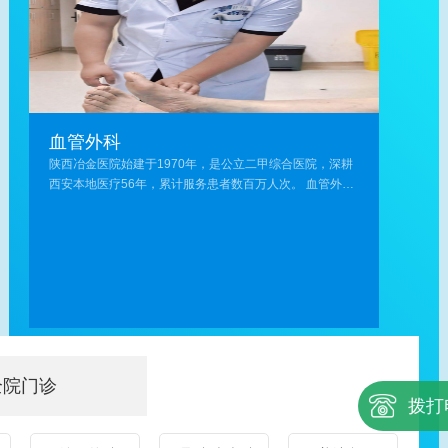
西
瘤
下
微
省
的
肢
创
外
手
静
治
科
术
脉
疗
学
治
血
(息
会
疗、
栓、
肉
血
微
血管外科
血
切
管
创
管
除/
陕西冶金医院始建于1970年，是公立二甲综合医院，深耕
外
手
畸
异
西安本地医疗56年，累计服务患者数百万人次。 血管外科
科
术
形、
物
是医院重点核心特色专科，为陕西省医学会外科分会血管
学
治
血
取
外科学组临床基地、陕西省肺栓塞及静脉血栓防治专科联
组，
疗
管
出
盟成员单位，联动西安交通大学第一附属医院、空军军医
率
及
瘤、
等)，
大学唐都医院、陕西省肿瘤医院等多家三甲医院共建医联
先
综
急
消
体，开通分级诊疗、双向转诊、专家会诊绿色通道，依托
于
合
性
化
院内多学科协作、急救体系与先进设备，为各类血管疾病
省
治
动
道
诊疗筑牢安全后盾。 科室专注周围血管疾病规范化、精准
内
疗;
脉
静
化诊疗，诊疗范围全面覆盖下肢静脉曲张、老烂腿、下肢
开
乳
栓
脉
动脉硬化闭塞症、血管狭窄/闭塞、肌间静脉血栓、深静脉
展
腺
塞、
曲
全院门诊
血栓、肺栓塞等常见及疑难病症，构建筛查-诊断-治疗-康
静
炎、
动
张
拨打
复全周期闭环诊疗体系。 科室汇聚业内权威专家，组建专
脉
乳
脉
精
业诊疗团队，核心专家阵容： - 祁光裕教授：西安交大一附
曲
腺
硬
准
院血管外科创始人，业内资深血管外科权威专家；- 王玉德