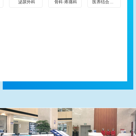
泌尿外科
骨科·疼痛科
医养结合养老院
张
增
化
治
主任：原北京301医院血管病专家，西北及全国血管外科领
微
生、
闭
疗，
域知名医师；- 谢闯洲：在西安交大一附院血管外科10余
创
乳
塞
消
年，深耕临床介入诊疗工作多年，临床经验深厚；- 党金鑫
治
腺
症、
化
副主任：2016年开始从事血管外科临床工作，擅长周围血
疗，
囊
脉
系
管疾病诊治，精通静脉曲张微创手术；- 苟宏伟主治医师：
在
肿、
管
统
血管外科慢病组负责人，擅长慢性溃疡、周围血管病微创
肢
乳
炎、
罕
诊疗。 陕西冶金医院血管外科秉持微创无痛、快速康复的
体
腺
动
见
服务理念，熟练开展静脉腔内微创治疗（射频、激光、微
静
良
脉
病
波）、DSA血管造影、血管支架植入、血栓清除术、球囊
脉
恶
瘤、
鉴
扩张术等前沿微创技术，相比传统手术，具有创伤小、痛
疾
性
动
别
苦轻、恢复快、高疗效的优势，能有效减轻患者病痛与经
病
肿
脉
与
济负担，尤其在老烂腿修复、血管狭窄闭塞治疗上效果突
及
瘤
夹
处
出。 陕西冶金医院血管外科依托公立二甲医院综合保障，
淋
的
层、
置，
科室提供术前专业评估、术中精准操作、术后专属康复指
巴
早
颈
消
导的一站式闭环服务，量身定制个性化诊疗方案；针对复
疾
期
动
化
杂基础病、血管急症，可快速联动多学科协作救治，全程
病
诊
脉
系
严控医疗质量与安全，全力守护患者健康。
的
断、
体
统
治
微
瘤，
疑
疗
创
以
难
研
手
及
杂
究
术
各
症
方
治