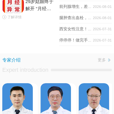
29岁姑娘终于
前列腺增生，差点把膀胱憋坏！63岁大爷微创术后畅快排尿！
2026-08-01
解开 “月经缩
水” 谜团！医
了解详情
腿肿查出血栓，一定要做造影吗？3个高频问题，血管外科医生一次说清！
2026-08-01
生提醒：月经
西安女性注意！2026免费两癌筛查速约丨附预约指南
2026-07-31
异常不是小事
停停停！做完手术换药，真的没必要次次折腾跑医院，术后换药在家就能做！
2026-07-31
专家介绍
更多
Expert introduction
谢闯洲
康俊
血管外科
首席专家
消化内科
主任医师
专长：
周
专长：
消
围
化
血
内