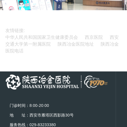
种
鉴
面
疗、
外
别
处
手
周
与
于
术
血
处
国
治
管
置
内
疗
损
，
友情链接:
领
和
伤
粘
中华人民共和国国家卫生健康委员会
西京医院
西安
先
综
的
膜
交通大学第一附属医院
陕西冶金医院地址
陕西冶金
地
合
诊
下
位。
辅
医院电话
断
剥
助
及
离
治
手
术，
疗
术
内
治
镜
疗
介
入
治
疗
等
门诊时间：8:00-20:00
前
沿
地 址：西安市雁塔区西影路30号
技
服务热线：029-83233380
术